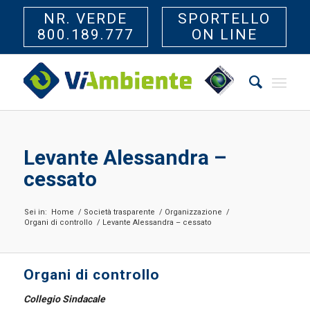
NR. VERDE
SPORTELLO
800.189.777
ON LINE
Levante Alessandra –
cessato
Sei in:
Home
/
Società trasparente
/
Organizzazione
/
Organi di controllo
/
Levante Alessandra – cessato
Organi di controllo
Collegio Sindacale