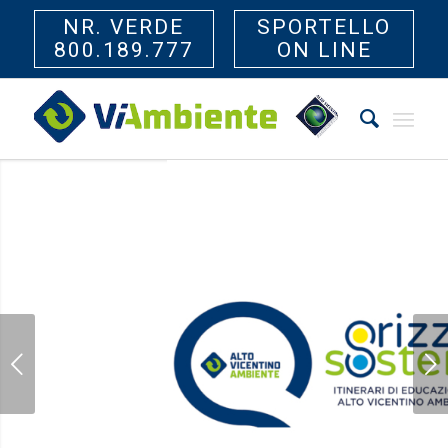
NR. VERDE
SPORTELLO
800.189.777
ON LINE
EDUCAZIONE AMBIENTALE
AVA si impegna nell’educazione ambientale nelle scuole: tante
proposte, ancora più classi coinvolte
Succ
SCOPRI