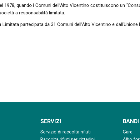
l 1978, quando i Comuni dell’Alto Vicentino costituiscono un “Consor
 società a responsabilità limitata.
à Limitata partecipata da 31 Comuni dell’Alto Vicentino e dall’Union
SERVIZI
BANDI
Servizio di raccolta rifiuti
Gare
Raccolta rifiuti per cittadini
Albo for