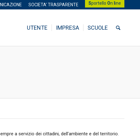
S
portello
O
n
l
ine
NICAZIONE
SOCIETA’ TRASPARENTE
UTENTE
IMPRESA
SCUOLE
pre a servizio dei cittadini, dell’ambiente e del territorio.