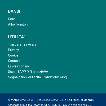
BANDI
Gare
Albo fornitori
UTILITA’
Trasparenza Arera
Privacy
Cookie
Contatti
Lavora con noi
Scopri l’APP DifferenziAVA
Segnalazioni di illecito – whistleblowing
© ViAmbiente S.p.A. - P.iva 02026520243 - C.F. e Reg. Impr. di Vicenza
92000020245 - R.E.A. 0265221/VI Capitale Sociale € 3.832.598,00 i.v. -