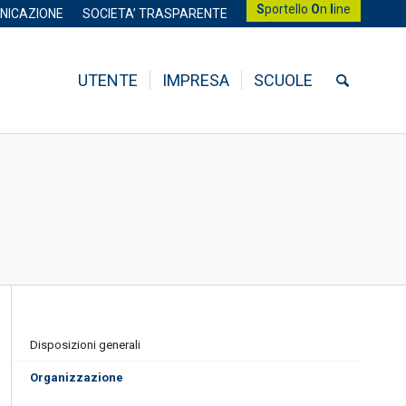
S
portello
O
n
l
ine
NICAZIONE
SOCIETA’ TRASPARENTE
UTENTE
IMPRESA
SCUOLE
Disposizioni generali
Organizzazione