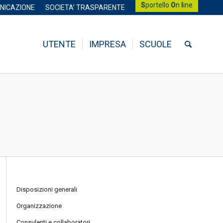
S
portello
O
n
l
ine
NICAZIONE
SOCIETA’ TRASPARENTE
UTENTE
IMPRESA
SCUOLE
Disposizioni generali
Organizzazione
Consulenti e collaboratori