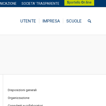
S
portello
O
n
l
ine
NICAZIONE
SOCIETA’ TRASPARENTE
UTENTE
IMPRESA
SCUOLE
Disposizioni generali
Organizzazione
Consulenti e collaboratori