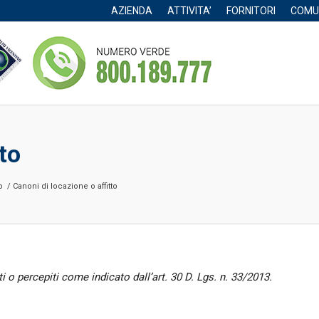
AZIENDA
ATTIVITA’
FORNITORI
COMU
to
o
/
Canoni di locazione o affitto
ti o percepiti come indicato dall’art. 30 D. Lgs. n. 33/2013
.