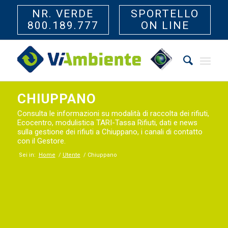
NR. VERDE
SPORTELLO
800.189.777
ON LINE
CHIUPPANO
Consulta le informazioni su modalità di raccolta dei rifiuti,
Ecocentro, modulistica TARI-Tassa Rifiuti, dati e news
sulla gestione dei rifiuti a Chiuppano, i canali di contatto
con il Gestore.
Sei in:
Home
/
Utente
/
Chiuppano