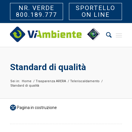
NR. VERDE
SPORTELLO
800.189.777
ON LINE
Standard di qualità
Sei in:
Home
/
Trasparenza ARERA
/
Teleriscaldamento
/
Standard di qualità
Pagina in costruzione