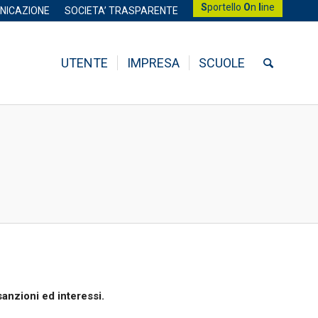
S
portello
O
n
l
ine
NICAZIONE
SOCIETA’ TRASPARENTE
UTENTE
IMPRESA
SCUOLE
anzioni ed interessi.