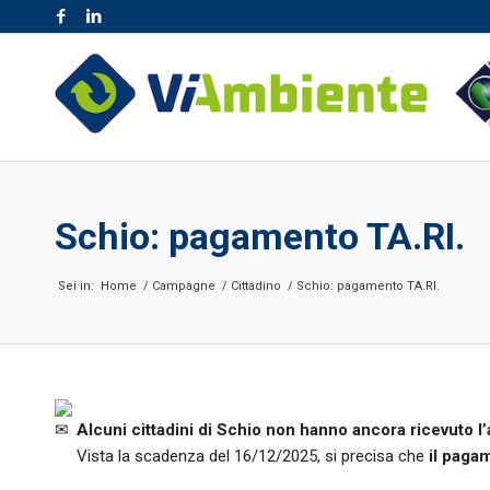
NR. VERDE 800.189.777
Schio: pagamento TA.RI.
Sei in:
Home
/
Campagne
/
Cittadino
/
Schio: pagamento TA.RI.
Alcuni cittadini di Schio non hanno ancora ricevuto l
Vista la scadenza del 16/12/2025, si precisa che
il pagam