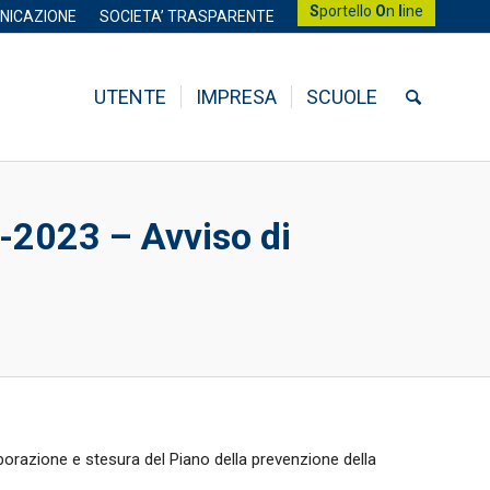
S
portello
O
n
l
ine
NICAZIONE
SOCIETA’ TRASPARENTE
UTENTE
IMPRESA
SCUOLE
-2023 – Avviso di
aborazione e stesura del Piano della prevenzione della