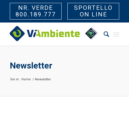
NR. VERDE
SPORTELLO
800.189.777
ON LINE
Newsletter
Sei in:
Home
/
Newsletter