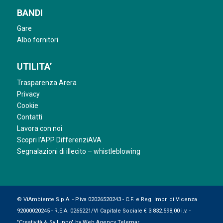
BANDI
Gare
Albo fornitori
UTILITA’
Trasparenza Arera
Privacy
Cookie
Contatti
Lavora con noi
Scopri l’APP DifferenziAVA
Segnalazioni di illecito – whistleblowing
© ViAmbiente S.p.A. - P.iva 02026520243 - C.F. e Reg. Impr. di Vicenza
92000020245 - R.E.A. 0265221/VI Capitale Sociale € 3.832.598,00 i.v. -
"Creatività & Sviluppo" by
Web Agency Telemar