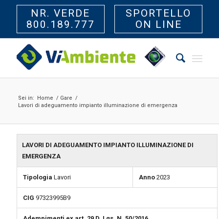
NR. VERDE
SPORTELLO
800.189.777
ON LINE
Sei in:
Home
/
Gare
/
Lavori di adeguamento impianto illuminazione di emergenza
LAVORI DI ADEGUAMENTO IMPIANTO ILLUMINAZIONE DI
EMERGENZA
Tipologia
Lavori
Anno
2023
CIG
97323995B9
Adempimenti ex art. 29 D. Lgs. N. 50/2016