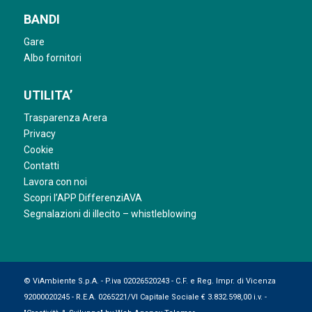
BANDI
Gare
Albo fornitori
UTILITA’
Trasparenza Arera
Privacy
Cookie
Contatti
Lavora con noi
Scopri l’APP DifferenziAVA
Segnalazioni di illecito – whistleblowing
© ViAmbiente S.p.A. - P.iva 02026520243 - C.F. e Reg. Impr. di Vicenza
92000020245 - R.E.A. 0265221/VI Capitale Sociale € 3.832.598,00 i.v. -