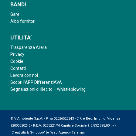
BANDI
Gare
Albo fornitori
UTILITA’
Trasparenza Arera
Privacy
Cookie
Contatti
Lavora con noi
Scopri l’APP DifferenziAVA
Segnalazioni di illecito – whistleblowing
© ViAmbiente S.p.A. - P.iva 02026520243 - C.F. e Reg. Impr. di Vicenza
92000020245 - R.E.A. 0265221/VI Capitale Sociale € 3.832.598,00 i.v. -
"Creatività & Sviluppo" by
Web Agency Telemar