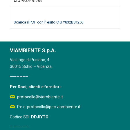
CIG
Y832B81253
Scarica il PDF con l’ esito CIG Y832B81253
VIAMBIENTE S.p.A.
Via Lago di Pusiano, 4
36015 Schio – Vicenza
—————–
Per Soci, clienti e fornitori:
protocollo@viambiente.it
P.e.c.
protocollo@pec.viambiente.it
Codice SDI:
DDJIYTO
—————–