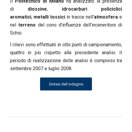
Il
Politecnico di Milano
ha analizzato la presenza
di
diossine
,
idrocarburi policiclici
aromatici
,
metalli tossici
in tracce nell’
atmosfera
e
nel
terreno
del cono d’influenza dell’inceneritore di
Schio.
I rilievi sono effettuati in otto punti di campionamento,
quattro in più rispetto alla precedente analisi. Il
periodo di realizzazione delle analisi è compreso tra
settembre 2007 e luglio 2008.
Sintesi dell indagine