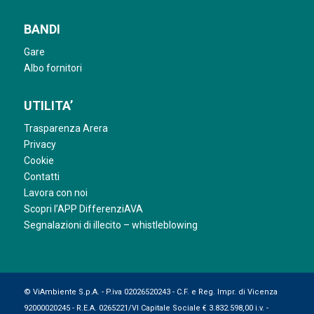
BANDI
Gare
Albo fornitori
UTILITA’
Trasparenza Arera
Privacy
Cookie
Contatti
Lavora con noi
Scopri l’APP DifferenziAVA
Segnalazioni di illecito – whistleblowing
© ViAmbiente S.p.A. - P.iva 02026520243 - C.F. e Reg. Impr. di Vicenza
92000020245 - R.E.A. 0265221/VI Capitale Sociale € 3.832.598,00 i.v. -