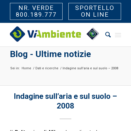
NR. VERDE
SPORTELLO
800.189.777
ON LINE
Blog - Ultime notizie
Sei in:
Home
/
Dati e ricerche
/
Indagine sull’aria e sul suolo – 2008
Indagine sull’aria e sul suolo –
2008