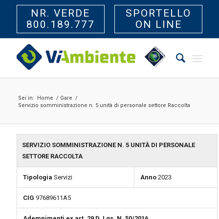
NR. VERDE
SPORTELLO
800.189.777
ON LINE
Sei in:
Home
/
Gare
/
Servizio somministrazione n. 5 unità di personale settore Raccolta
SERVIZIO SOMMINISTRAZIONE N. 5 UNITÀ DI PERSONALE
SETTORE RACCOLTA
Tipologia
Servizi
Anno
2023
CIG
97689611A5
Adempimenti ex art. 29 D. Lgs. N. 50/2016