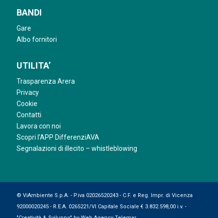
BANDI
Gare
Albo fornitori
UTILITA’
Trasparenza Arera
Privacy
Cookie
Contatti
Lavora con noi
Scopri l’APP DifferenziAVA
Segnalazioni di illecito – whistleblowing
© ViAmbiente S.p.A. - P.iva 02026520243 - C.F. e Reg. Impr. di Vicenza
92000020245 - R.E.A. 0265221/VI Capitale Sociale € 3.832.598,00 i.v. -
"Creatività & Sviluppo" by
Web Agency Telemar