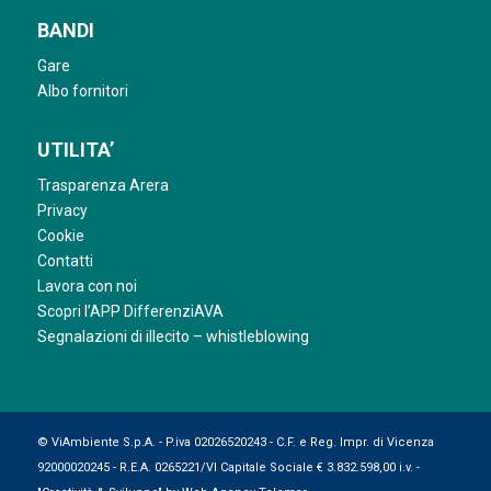
BANDI
Gare
Albo fornitori
UTILITA’
Trasparenza Arera
Privacy
Cookie
Contatti
Lavora con noi
Scopri l’APP DifferenziAVA
Segnalazioni di illecito – whistleblowing
© ViAmbiente S.p.A. - P.iva 02026520243 - C.F. e Reg. Impr. di Vicenza
92000020245 - R.E.A. 0265221/VI Capitale Sociale € 3.832.598,00 i.v. -