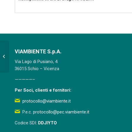
VIAMBIENTE S.p.A.
lavaggio e pulizia dei condensatori
installati sulle linee 2 e 3
Via Lago di Pusiano, 4
36015 Schio – Vicenza
—————–
Per Soci, clienti e fornitori:
protocollo@viambiente.it
P.e.c.
protocollo@pec.viambiente.it
Codice SDI:
DDJIYTO