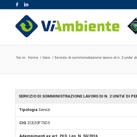
NR. VERDE 800.189.777
Sei in:
Home
/
Gare
/
Servizio di somministrazione lavoro di n. 2 unita’ di
SERVIZIO DI SOMMINISTRAZIONE LAVORO DI N. 2 UNITA' DI PE
Tipologia
Servizi
CIG
ZCE20F73D5
Adempimenti ex art. 29 D. Lgs. N. 50/2016