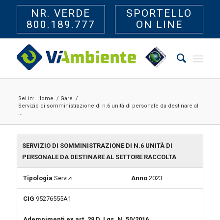
NR. VERDE
SPORTELLO
800.189.777
ON LINE
Sei in:
Home
/
Gare
/
Servizio di somministrazione di n.6 unità di personale da destinare al
...
SERVIZIO DI SOMMINISTRAZIONE DI N.6 UNITÀ DI
PERSONALE DA DESTINARE AL SETTORE RACCOLTA
Tipologia
Servizi
Anno
2023
CIG
95276555A1
Adempimenti ex art. 29 D. Lgs. N. 50/2016