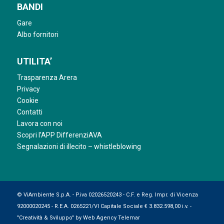
BANDI
Gare
Albo fornitori
UTILITA’
Trasparenza Arera
Privacy
Cookie
Contatti
Lavora con noi
Scopri l’APP DifferenziAVA
Segnalazioni di illecito – whistleblowing
© ViAmbiente S.p.A. - P.iva 02026520243 - C.F. e Reg. Impr. di Vicenza
92000020245 - R.E.A. 0265221/VI Capitale Sociale € 3.832.598,00 i.v. -
"Creatività & Sviluppo" by
Web Agency Telemar