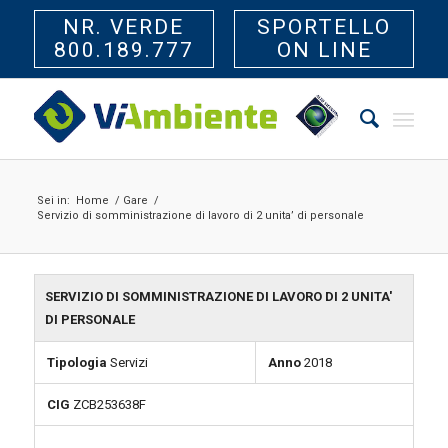
NR. VERDE
SPORTELLO
800.189.777
ON LINE
Sei in:
Home
/
Gare
/
Servizio di somministrazione di lavoro di 2 unita’ di personale
SERVIZIO DI SOMMINISTRAZIONE DI LAVORO DI 2 UNITA'
DI PERSONALE
Tipologia
Servizi
Anno
2018
CIG
ZCB253638F