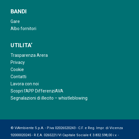
BANDI
Gare
Albo fornitori
UTILITA’
Trasparenza Arera
Privacy
Cookie
Contatti
Lavora con noi
Scopri l’APP DifferenziAVA
Segnalazioni di illecito – whistleblowing
© ViAmbiente S.p.A. - P.iva 02026520243 - C.F. e Reg. Impr. di Vicenza
92000020245 - R.E.A. 0265221/VI Capitale Sociale € 3.832.598,00 i.v. -