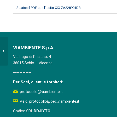
Scarica il PDF con l’ esito CIG ZA228901DB
Appalto incarico professionale per la
VIAMBIENTE S.p.A.
progettazione esecutiva,
Via Lago di Pusiano, 4
Coordinamento...
36015 Schio – Vicenza
—————–
Per Soci, clienti e fornitori:
protocollo@viambiente.it
P.e.c.
protocollo@pec.viambiente.it
Codice SDI:
DDJIYTO