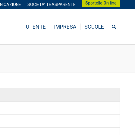
S
portello
O
n
l
ine
NICAZIONE
SOCIETA’ TRASPARENTE
UTENTE
IMPRESA
SCUOLE