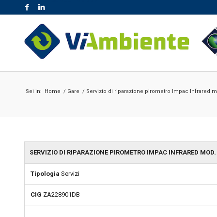
NR. VERDE 800.189.777
Sei in:
Home
/
Gare
/
Servizio di riparazione pirometro Impac Infrared mod
SERVIZIO DI RIPARAZIONE PIROMETRO IMPAC INFRARED MOD. I
Tipologia
Servizi
CIG
ZA228901DB