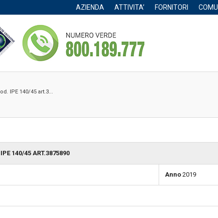
AZIENDA
ATTIVITA’
FORNITORI
COMU
. IPE 140/45 art.3...
PE 140/45 ART.3875890
Anno
2019