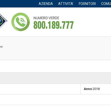
AZIENDA
ATTIVITA’
FORNITORI
COMU
isi
Anno
2018