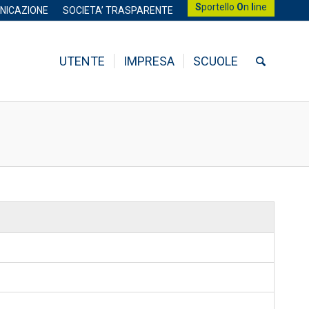
S
portello
O
n
l
ine
NICAZIONE
SOCIETA’ TRASPARENTE
UTENTE
IMPRESA
SCUOLE