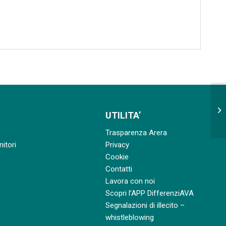
Fo
co
UTILITA’
int
Trasparenza Arera
nitori
Privacy
Cookie
Contatti
Lavora con noi
Scopri l’APP DifferenziAVA
Segnalazioni di illecito –
whistleblowing