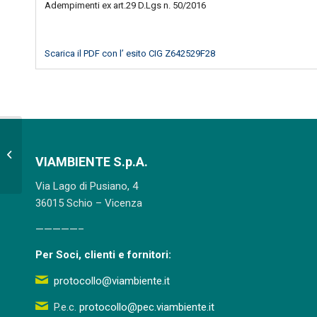
Adempimenti ex art.29 D.Lgs n. 50/2016
Scarica il PDF con l’ esito CIG Z642529F28
Lavori di rifacimento della platea
VIAMBIENTE S.p.A.
dell’umido
Via Lago di Pusiano, 4
36015 Schio – Vicenza
—————–
Per Soci, clienti e fornitori:
protocollo@viambiente.it
P.e.c.
protocollo@pec.viambiente.it