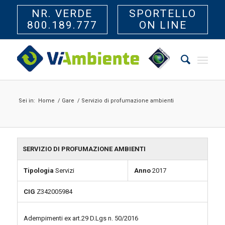
NR. VERDE
SPORTELLO
800.189.777
ON LINE
Sei in:
Home
/
Gare
/
Servizio di profumazione ambienti
SERVIZIO DI PROFUMAZIONE AMBIENTI
Tipologia
Servizi
Anno
2017
CIG
Z342005984
Adempimenti ex art.29 D.Lgs n. 50/2016