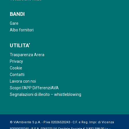
BANDI
Gare
Albo fornitori
UTILITA’
Trasparenza Arera
Privacy
Cookie
Contatti
Lavora con noi
Scopri l’APP DifferenziAVA
Segnalazioni di illecito – whistleblowing
© ViAmbiente S.p.A. - P.iva 02026520243 - C.F. e Reg. Impr. di Vicenza
92000020245 - R.E.A. 0265221/VI Capitale Sociale € 3.832.598,00 i.v. -