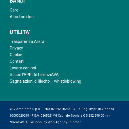
BANDI
Gare
Albo fornitori
UTILITA’
Trasparenza Arera
Privacy
Cookie
Contatti
Lavora con noi
Scopri l’APP DifferenziAVA
Segnalazioni di illecito – whistleblowing
© ViAmbiente S.p.A. - P.iva 02026520243 - C.F. e Reg. Impr. di Vicenza
92000020245 - R.E.A. 0265221/VI Capitale Sociale € 3.832.598,00 i.v. -
"Creatività & Sviluppo" by
Web Agency Telemar