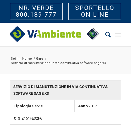
NR. VERDE
SPORTELLO
800.189.777
ON LINE
Sei in:
Home
/
Gare
/
Servizio di manutenzione in via continuativa software sage x3
SERVIZIO DI MANUTENZIONE IN VIA CONTINUATIVA
SOFTWARE SAGE X3
Tipologia
Servizi
Anno
2017
CIG
Z151FE32F6