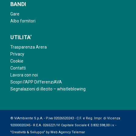
BANDI
Gare
Albo fornitori
UTILITA’
Trasparenza Arera
Privacy
Cookie
Contatti
Lavora con noi
Scopri l’APP DifferenziAVA
Segnalazioni di illecito – whistleblowing
© ViAmbiente S.p.A. - P.iva 02026520243 - C.F. e Reg. Impr. di Vicenza
92000020245 - R.E.A. 0265221/VI Capitale Sociale € 3.832.598,00 i.v. -
"Creatività & Sviluppo" by
Web Agency Telemar