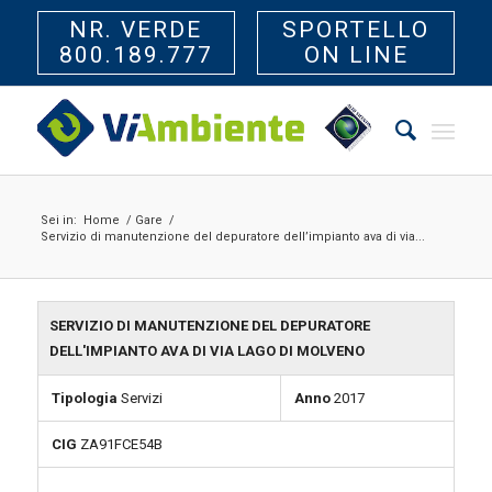
NR. VERDE
SPORTELLO
800.189.777
ON LINE
Sei in:
Home
/
Gare
/
Servizio di manutenzione del depuratore dell’impianto ava di via...
SERVIZIO DI MANUTENZIONE DEL DEPURATORE
DELL'IMPIANTO AVA DI VIA LAGO DI MOLVENO
Tipologia
Servizi
Anno
2017
CIG
ZA91FCE54B