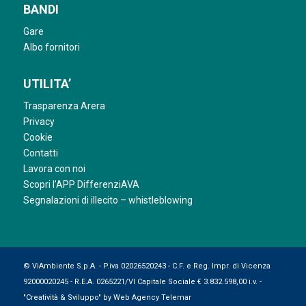
BANDI
Gare
Albo fornitori
UTILITA’
Trasparenza Arera
Privacy
Cookie
Contatti
Lavora con noi
Scopri l’APP DifferenziAVA
Segnalazioni di illecito – whistleblowing
© ViAmbiente S.p.A. - P.iva 02026520243 - C.F. e Reg. Impr. di Vicenza
92000020245 - R.E.A. 0265221/VI Capitale Sociale € 3.832.598,00 i.v. -
"Creatività & Sviluppo" by
Web Agency Telemar