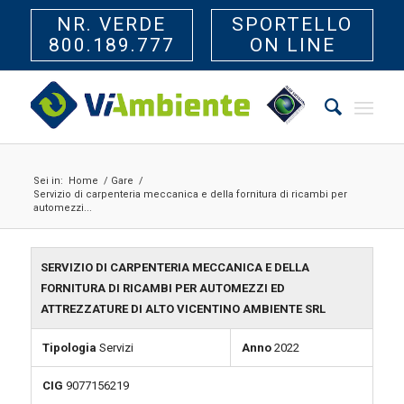
NR. VERDE
SPORTELLO
800.189.777
ON LINE
Sei in:
Home
/
Gare
/
Servizio di carpenteria meccanica e della fornitura di ricambi per
automezzi...
SERVIZIO DI CARPENTERIA MECCANICA E DELLA
FORNITURA DI RICAMBI PER AUTOMEZZI ED
ATTREZZATURE DI ALTO VICENTINO AMBIENTE SRL
Tipologia
Servizi
Anno
2022
CIG
9077156219