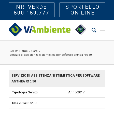
NR. VERDE
SPORTELLO
800.189.777
ON LINE
Sei in:
Home
/
Gare
/
Servizio di assistenza sistemistica per software anthea r10.50
SERVIZIO DI ASSISTENZA SISTEMISTICA PER SOFTWARE
ANTHEA R10.50
Tipologia
Servizi
Anno
2017
CIG
7014187239