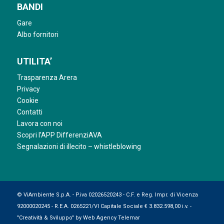
BANDI
Gare
Albo fornitori
UTILITA’
Trasparenza Arera
Privacy
Cookie
Contatti
Lavora con noi
Scopri l’APP DifferenziAVA
Segnalazioni di illecito – whistleblowing
© ViAmbiente S.p.A. - P.iva 02026520243 - C.F. e Reg. Impr. di Vicenza
92000020245 - R.E.A. 0265221/VI Capitale Sociale € 3.832.598,00 i.v. -
"Creatività & Sviluppo" by
Web Agency Telemar