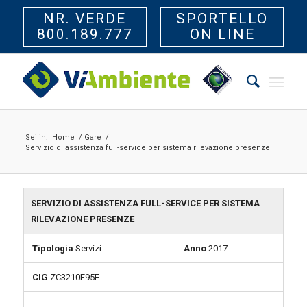
NR. VERDE
SPORTELLO
800.189.777
ON LINE
Sei in:
Home
/
Gare
/
Servizio di assistenza full-service per sistema rilevazione presenze
SERVIZIO DI ASSISTENZA FULL-SERVICE PER SISTEMA
RILEVAZIONE PRESENZE
Tipologia
Servizi
Anno
2017
CIG
ZC3210E95E