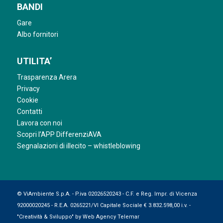
BANDI
Gare
Albo fornitori
UTILITA’
Trasparenza Arera
Privacy
Cookie
Contatti
Lavora con noi
Scopri l’APP DifferenziAVA
Segnalazioni di illecito – whistleblowing
© ViAmbiente S.p.A. - P.iva 02026520243 - C.F. e Reg. Impr. di Vicenza
92000020245 - R.E.A. 0265221/VI Capitale Sociale € 3.832.598,00 i.v. -
"Creatività & Sviluppo" by
Web Agency Telemar