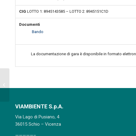
CIG
LOTTO 1: 8945143585 – LOTTO 2: 8945151C1D
Documenti
Bando
La documentazione di gara è disponibile in formato elettroni
Procedura aperta – Appalto per
l’affidamento del servizio di
prelievo,...
VIAMBIENTE S.p.A.
Via Lago di Pusiano, 4
36015 Schio – Vicenza
—————–