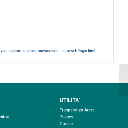
/viveracquaprocurement.bravosolution.com/web/login.html
Ap
in
UTILITA’
Trasparenza Arera
nitori
Privacy
Cookie