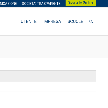
S
portello
O
n
l
ine
NICAZIONE
SOCIETA’ TRASPARENTE
UTENTE
IMPRESA
SCUOLE