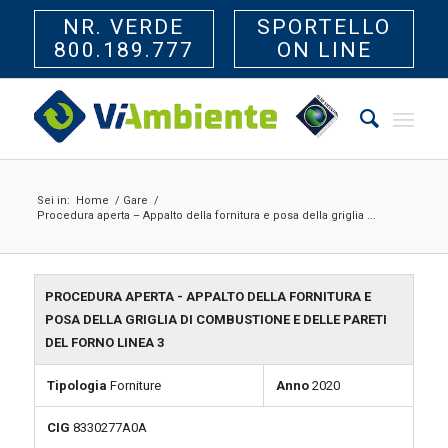
NR. VERDE
SPORTELLO
800.189.777
ON LINE
Sei in:
Home
/
Gare
/
Procedura aperta – Appalto della fornitura e posa della griglia ...
PROCEDURA APERTA - APPALTO DELLA FORNITURA E
POSA DELLA GRIGLIA DI COMBUSTIONE E DELLE PARETI
DEL FORNO LINEA 3
Tipologia
Forniture
Anno
2020
CIG
8330277A0A