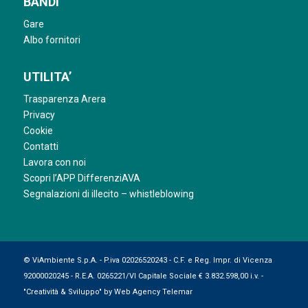
BANDI
Gare
Albo fornitori
UTILITA’
Trasparenza Arera
Privacy
Cookie
Contatti
Lavora con noi
Scopri l’APP DifferenziAVA
Segnalazioni di illecito – whistleblowing
© ViAmbiente S.p.A. - P.iva 02026520243 - C.F. e Reg. Impr. di Vicenza
92000020245 - R.E.A. 0265221/VI Capitale Sociale € 3.832.598,00 i.v. -
"Creatività & Sviluppo" by
Web Agency Telemar