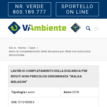
NR. VERDE
SPORTELLO
800.189.777
ON LINE
Sei in:
Home
/
Gare
/
lavori di completamento della discarica per rifiuti non pericolosi
denominata...
LAVORI DI COMPLETAMENTO DELLA DISCARICA PER
RIFIUTI NON PERICOLOSI DENOMINATA “MALGA
MELAGON”
Tipologia
Lavori
Anno
2018
CIG
72101850E4