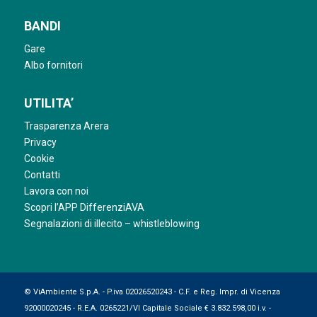
BANDI
Gare
Albo fornitori
UTILITA’
Trasparenza Arera
Privacy
Cookie
Contatti
Lavora con noi
Scopri l’APP DifferenziAVA
Segnalazioni di illecito – whistleblowing
© ViAmbiente S.p.A. - P.iva 02026520243 - C.F. e Reg. Impr. di Vicenza
92000020245 - R.E.A. 0265221/VI Capitale Sociale € 3.832.598,00 i.v. -