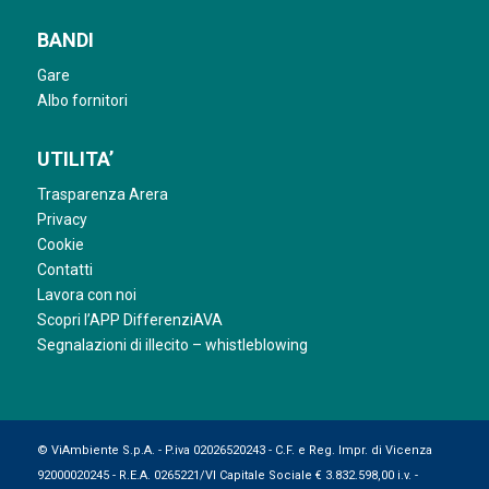
BANDI
Gare
Albo fornitori
UTILITA’
Trasparenza Arera
Privacy
Cookie
Contatti
Lavora con noi
Scopri l’APP DifferenziAVA
Segnalazioni di illecito – whistleblowing
© ViAmbiente S.p.A. - P.iva 02026520243 - C.F. e Reg. Impr. di Vicenza
92000020245 - R.E.A. 0265221/VI Capitale Sociale € 3.832.598,00 i.v. -