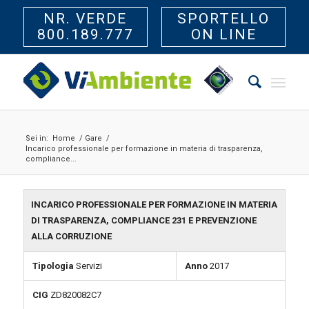
NR. VERDE
SPORTELLO
800.189.777
ON LINE
Sei in:
Home
/
Gare
/
Incarico professionale per formazione in materia di trasparenza,
compliance...
INCARICO PROFESSIONALE PER FORMAZIONE IN MATERIA
DI TRASPARENZA, COMPLIANCE 231 E PREVENZIONE
ALLA CORRUZIONE
Tipologia
Servizi
Anno
2017
CIG
ZD820082C7