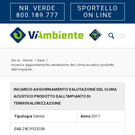
NR. VERDE
SPORTELLO
800.189.777
ON LINE
Sei in:
Home
/
Gare
/
Incarico aggiornamento valutazione del clima acustico prodotto
dall’impianto...
INCARICO AGGIORNAMENTO VALUTAZIONE DEL CLIMA
ACUSTICO PRODOTTO DALL'IMPIANTO DI
TERMOVALORIZZAZIONE
Tipologia
Servizi
Anno
2017
CIG
Z9E1FEDD3B