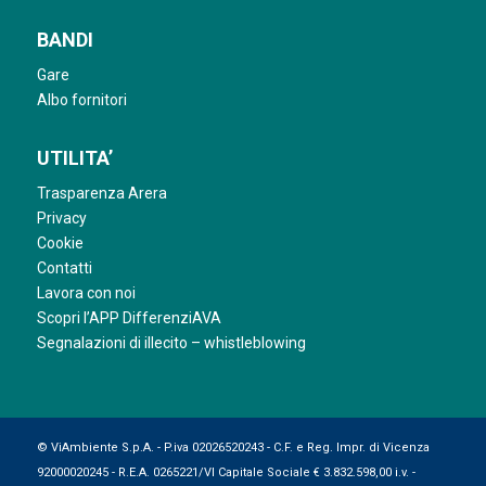
BANDI
Gare
Albo fornitori
UTILITA’
Trasparenza Arera
Privacy
Cookie
Contatti
Lavora con noi
Scopri l’APP DifferenziAVA
Segnalazioni di illecito – whistleblowing
© ViAmbiente S.p.A. - P.iva 02026520243 - C.F. e Reg. Impr. di Vicenza
92000020245 - R.E.A. 0265221/VI Capitale Sociale € 3.832.598,00 i.v. -