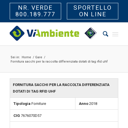
NR. VERDE
SPORTELLO
800.189.777
ON LINE
Sei in:
Home
/
Gare
/
Fornitura sacchi per la raccolta differenziata dotati di tag rfid uhf
FORNITURA SACCHI PER LA RACCOLTA DIFFERENZIATA
DOTATI DI TAG RFID UHF
Tipologia
Forniture
Anno
2018
CIG
7676070D57