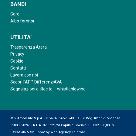
BANDI
Gare
Albo fornitori
UTILITA’
Trasparenza Arera
Privacy
Cookie
Contatti
Lavora con noi
Scopri l’APP DifferenziAVA
Segnalazioni di illecito – whistleblowing
© ViAmbiente S.p.A. - P.iva 02026520243 - C.F. e Reg. Impr. di Vicenza
92000020245 - R.E.A. 0265221/VI Capitale Sociale € 3.832.598,00 i.v. -
"Creatività & Sviluppo" by
Web Agency Telemar