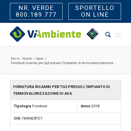
NR. VERDE
SPORTELLO
800.189.777
ON LINE
Sei in:
Home
/
Gare
/
Fornitura ricambi per tg3 presso l’impianto di termovalorizzazione...
FORNITURA RICAMBI PER TG3 PRESSO L'IMPIANTO DI
TERMOVALORIZZAZIONE DI AVA
Tipologia
Forniture
Anno
2018
CIG
7449420FD7