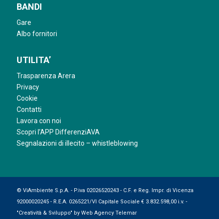
BANDI
Gare
Albo fornitori
UTILITA’
Trasparenza Arera
Privacy
Cookie
Contatti
Lavora con noi
Scopri l’APP DifferenziAVA
Segnalazioni di illecito – whistleblowing
© ViAmbiente S.p.A. - P.iva 02026520243 - C.F. e Reg. Impr. di Vicenza
92000020245 - R.E.A. 0265221/VI Capitale Sociale € 3.832.598,00 i.v. -
"Creatività & Sviluppo" by
Web Agency Telemar