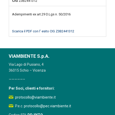
CIG
Z3B2441312
Adempimenti ex art.29 D.Lgs n. 50/2016
Scarica il PDF con l’ esito CIG Z3B2441312
VIAMBIENTE S.p.A.
Via Lago di Pusiano, 4
36015 Schio – Vicenza
—————–
Per Soci, clienti e fornitori:
protocollo@viambiente.it
P.e.c.
protocollo@pec.viambiente.it