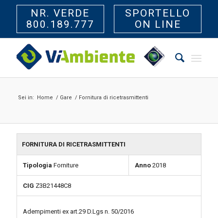
NR. VERDE
SPORTELLO
800.189.777
ON LINE
Sei in:
Home
/
Gare
/
Fornitura di ricetrasmittenti
FORNITURA DI RICETRASMITTENTI
Tipologia
Forniture
Anno
2018
CIG
Z3B21448C8
Adempimenti ex art.29 D.Lgs n. 50/2016