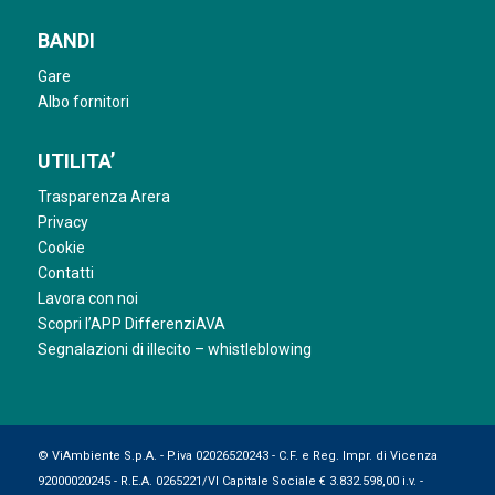
BANDI
Gare
Albo fornitori
UTILITA’
Trasparenza Arera
Privacy
Cookie
Contatti
Lavora con noi
Scopri l’APP DifferenziAVA
Segnalazioni di illecito – whistleblowing
© ViAmbiente S.p.A. - P.iva 02026520243 - C.F. e Reg. Impr. di Vicenza
92000020245 - R.E.A. 0265221/VI Capitale Sociale € 3.832.598,00 i.v. -