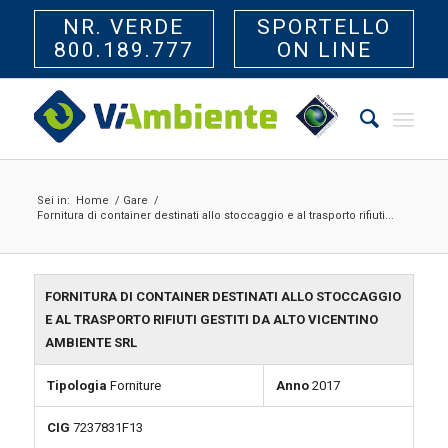
NR. VERDE
SPORTELLO
800.189.777
ON LINE
Sei in:
Home
/
Gare
/
Fornitura di container destinati allo stoccaggio e al trasporto rifiuti...
FORNITURA DI CONTAINER DESTINATI ALLO STOCCAGGIO
E AL TRASPORTO RIFIUTI GESTITI DA ALTO VICENTINO
AMBIENTE SRL
Tipologia
Forniture
Anno
2017
CIG
7237831F13