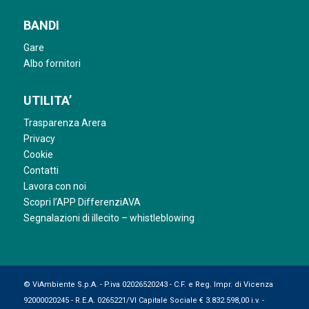
BANDI
Gare
Albo fornitori
UTILITA’
Trasparenza Arera
Privacy
Cookie
Contatti
Lavora con noi
Scopri l’APP DifferenziAVA
Segnalazioni di illecito – whistleblowing
© ViAmbiente S.p.A. - P.iva 02026520243 - C.F. e Reg. Impr. di Vicenza
92000020245 - R.E.A. 0265221/VI Capitale Sociale € 3.832.598,00 i.v. -