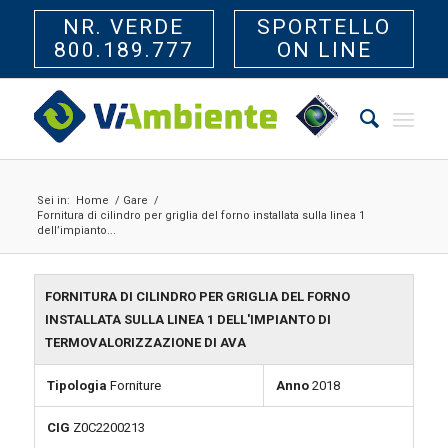
NR. VERDE
SPORTELLO
800.189.777
ON LINE
Sei in:
Home
/
Gare
/
Fornitura di cilindro per griglia del forno installata sulla linea 1
dell’impianto...
FORNITURA DI CILINDRO PER GRIGLIA DEL FORNO
INSTALLATA SULLA LINEA 1 DELL'IMPIANTO DI
TERMOVALORIZZAZIONE DI AVA
Tipologia
Forniture
Anno
2018
CIG
Z0C2200213