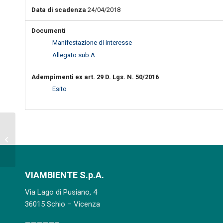
Data di scadenza
24/04/2018
Documenti
Manifestazione di interesse
Allegato sub A
Adempimenti ex art. 29 D. Lgs. N. 50/2016
Esito
Avviso pubblico per l’acquisizione di
manifestazioni di interesse a
partecipare...
VIAMBIENTE S.p.A.
Via Lago di Pusiano, 4
36015 Schio – Vicenza
—————–