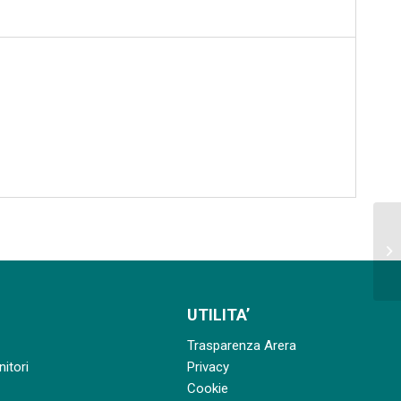
Av
ma
pa
UTILITA’
Trasparenza Arera
nitori
Privacy
Cookie