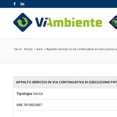
NR. VERDE 800.189.777
Sei in:
Home
/
Gare
/
Appalto servizio in via continuativa di esecuzione 
APPALTO SERVIZIO IN VIA CONTINUATIVA DI ESECUZIONE PI
Tipologia
Servizi
CIG
7813823AB7