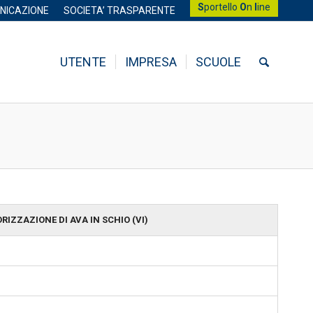
S
portello
O
n
l
ine
NICAZIONE
SOCIETA’ TRASPARENTE
UTENTE
IMPRESA
SCUOLE
IZZAZIONE DI AVA IN SCHIO (VI)