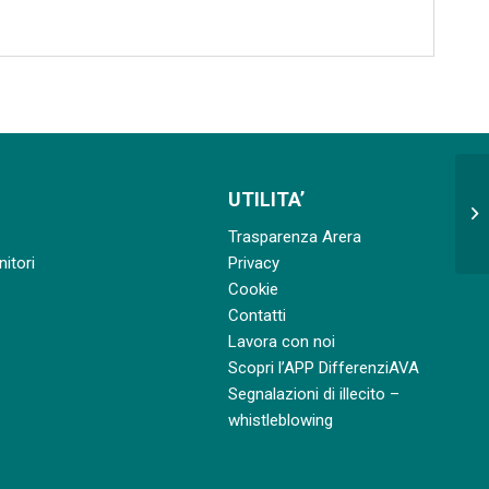
Ap
UTILITA’
re
Trasparenza Arera
va
nitori
Privacy
Cookie
Contatti
Lavora con noi
Scopri l’APP DifferenziAVA
Segnalazioni di illecito –
whistleblowing