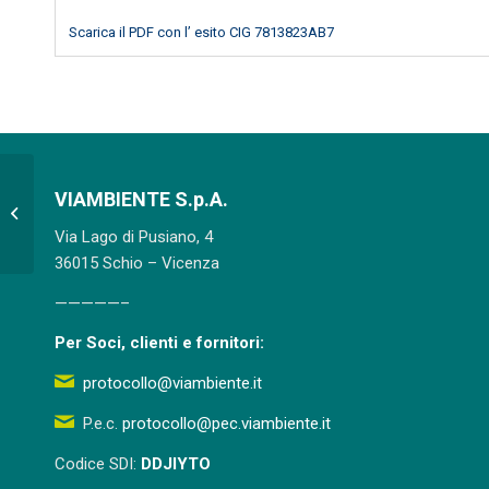
Scarica il PDF con l’ esito CIG 7813823AB7
VIAMBIENTE S.p.A.
Appalto servizio di controllo annuale
dei sistemi anticaduta
Via Lago di Pusiano, 4
36015 Schio – Vicenza
—————–
Per Soci, clienti e fornitori:
protocollo@viambiente.it
P.e.c.
protocollo@pec.viambiente.it
Codice SDI:
DDJIYTO