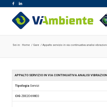
NR. VERDE 800.189.777
Sei in:
Home
/
Gare
/
Appalto servizio in via continuativa analisi vibrazion
APPALTO SERVIZIO IN VIA CONTINUATIVA ANALISI VIBRAZIO
Tipologia
Servizi
CIG
ZBE2D698E0