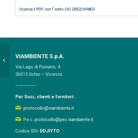
Scarica il PDF con l’ esito CIG ZBE2D698E0
Appalto fornitura in via continuativa di
VIAMBIENTE S.p.A.
soluzione ammoniacale liquida
Via Lago di Pusiano, 4
presso...
36015 Schio – Vicenza
—————–
Per Soci, clienti e fornitori:
protocollo@viambiente.it
P.e.c.
protocollo@pec.viambiente.it
Codice SDI:
DDJIYTO