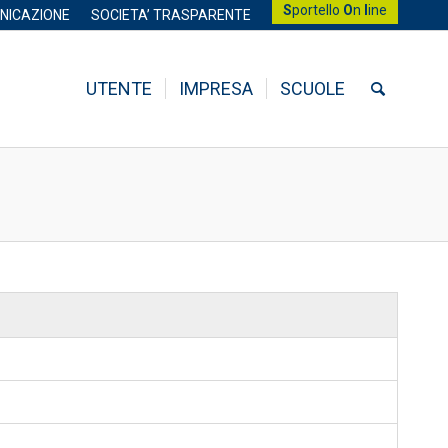
S
portello
O
n
l
ine
NICAZIONE
SOCIETA’ TRASPARENTE
UTENTE
IMPRESA
SCUOLE