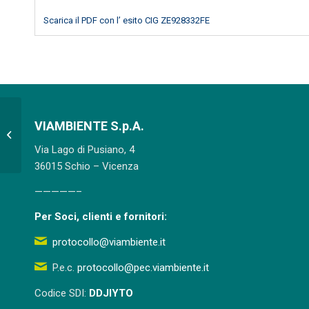
Scarica il PDF con l’ esito CIG ZE928332FE
VIAMBIENTE S.p.A.
Appalto servizio di realizzazione di
cartelli informativi in alluminio per...
Via Lago di Pusiano, 4
36015 Schio – Vicenza
—————–
Per Soci, clienti e fornitori:
protocollo@viambiente.it
P.e.c.
protocollo@pec.viambiente.it
Codice SDI:
DDJIYTO