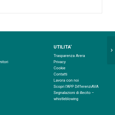
Ap
UTILITA’
co
Trasparenza Arera
tur
nitori
Privacy
Cookie
Contatti
Lavora con noi
Scopri l’APP DifferenziAVA
Segnalazioni di illecito –
whistleblowing