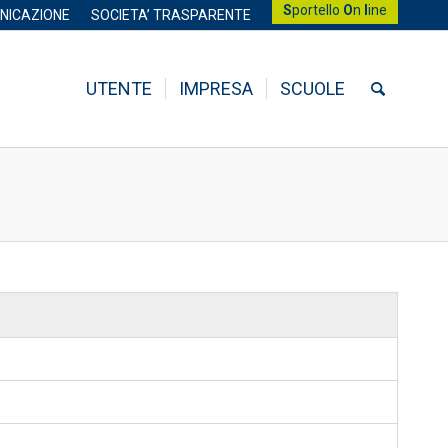
S
portello
O
n
l
ine
NICAZIONE
SOCIETA’ TRASPARENTE
UTENTE
IMPRESA
SCUOLE