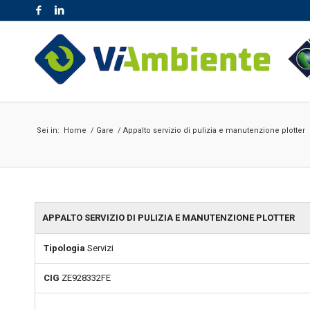
NR. VERDE 800.189.777
Sei in:
Home
/
Gare
/
Appalto servizio di pulizia e manutenzione plotter
APPALTO SERVIZIO DI PULIZIA E MANUTENZIONE PLOTTER
Tipologia
Servizi
CIG
ZE928332FE